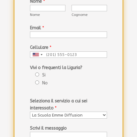
Nome
*
Nome
Cognome
Email
*
Cellulare
*
U
n
Vivi o frequenti la Liguria?
i
Si
t
No
e
d
S
Seleziona il servizio a cui sei
t
interessato
*
a
t
e
Scrivi il messaggio
s