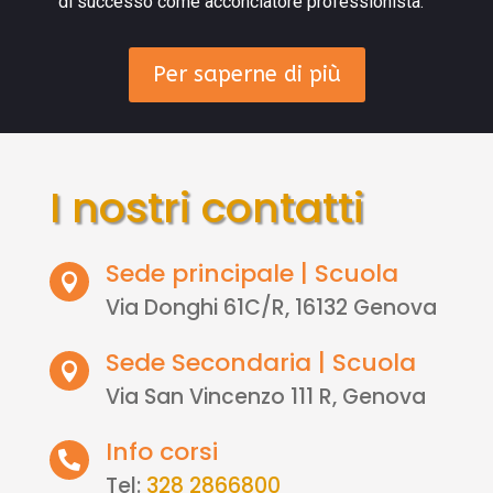
di successo come acconciatore professionista.
Per saperne di più
I nostri contatti
Sede principale | Scuola

Via Donghi 61C/R, 16132 Genova
Sede Secondaria | Scuola

Via San Vincenzo 111 R, Genova
Info corsi

Tel:
328 2866800