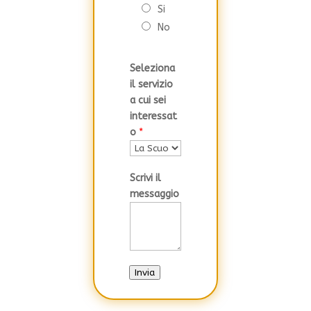
Si
d
No
S
t
a
Seleziona
t
il servizio
e
a cui sei
s
interessat
+
o
*
1
Scrivi il
messaggio
Invia