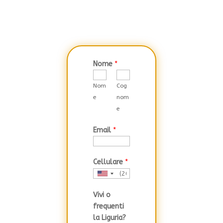
Nome
*
Nom
Cog
e
nom
e
Email
*
Cellulare
*
U
n
Vivi o
i
frequenti
t
la Liguria?
e